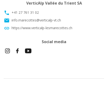
VerticAlp Vallée du Trient SA
phone
+41 27 761 31 02
email
info.marecottes@verticalp-vt.ch
link
https://www.verticalp-lesmarecottes.ch
Social media