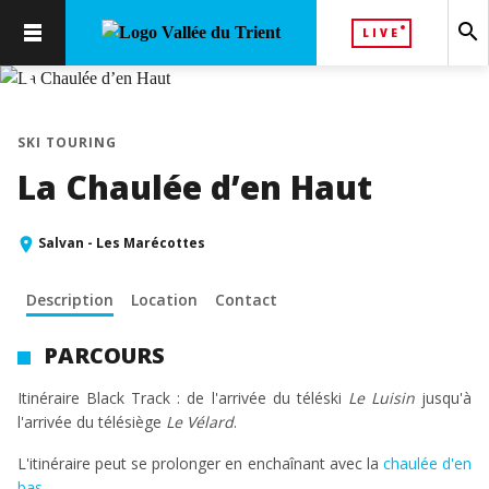
search
LIVE
chevron_left
chevron_right
SKI TOURING
La Chaulée d’en Haut
Salvan - Les Marécottes
Description
Location
Contact
PARCOURS
Itinéraire Black Track : de l'arrivée du téléski
Le Luisin
jusqu'à
l'arrivée du télésiège
Le Vélard
.
L'itinéraire peut se prolonger en enchaînant avec la
chaulée d'en
bas
.