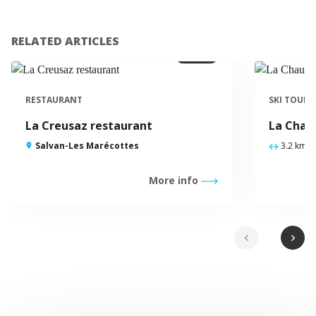
RELATED ARTICLES
OPEN
RESTAURANT
SKI TOURI
La Creusaz restaurant
La Chaul
Salvan-Les Marécottes
3.2 km
More info
chevron_left
chevron_right