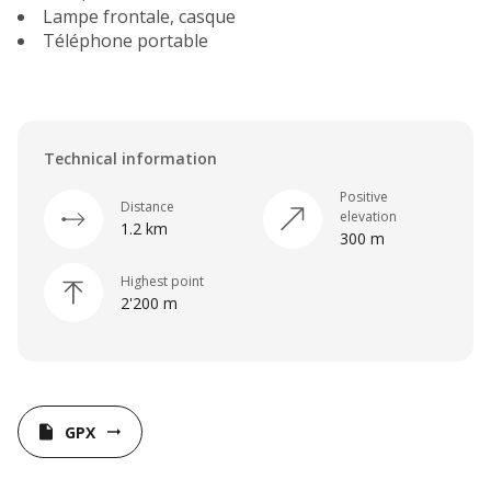
Lampe frontale, casque
Téléphone portable
Technical information
Positive
Distance
elevation
1.2 km
300 m
Highest point
2'200 m
GPX
insert_drive_file
arrow_right_alt