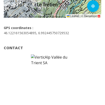
my_location
Leaflet
|
©
Swisstopo
GPS coordinates :
46.122161563054895, 6.992445750729532
CONTACT