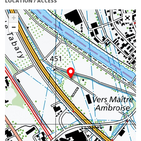
LOCATION / ACCESS
+
−