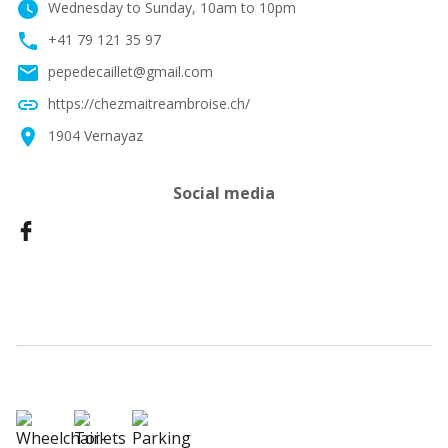
watch_later
Wednesday to Sunday, 10am to 10pm
phone
+41 79 121 35 97
email
pepedecaillet@gmail.com
link
https://chezmaitreambroise.ch/
location_on
1904 Vernayaz
Social media