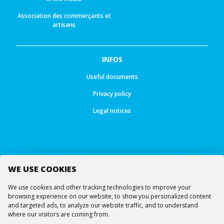
Association des commerçants et
artisans
INFOS
Useful documents
Privacy policy
Legal notices
WE USE COOKIES
Follow us
We use cookies and other tracking technologies to improve your
browsing experience on our website, to show you personalized content
and targeted ads, to analyze our website traffic, and to understand
where our visitors are coming from.
© All rights reserved -
Ourea Services SA