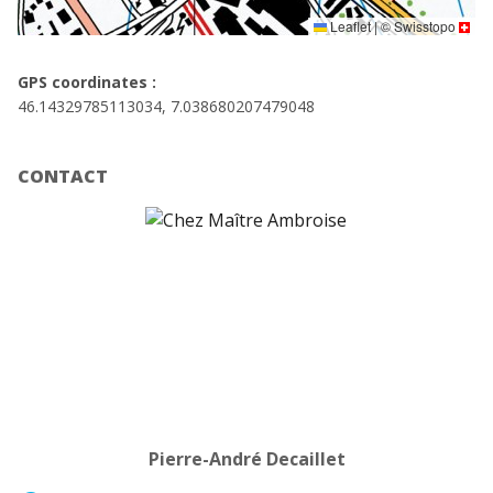
Leaflet
|
©
Swisstopo
GPS coordinates :
46.14329785113034, 7.038680207479048
CONTACT
Pierre-André Decaillet