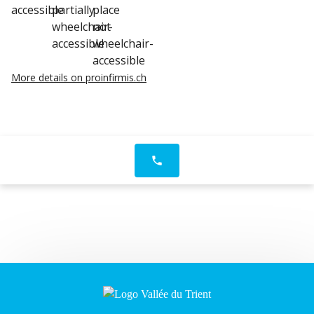
More details on proinfirmis.ch
phone