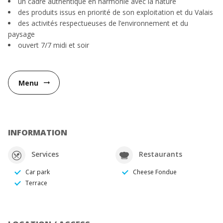
un cadre authentique en harmonie avec la nature
des produits issus en priorité de son exploitation et du Valais
des activités respectueuses de l’environnement et du
paysage
ouvert 7/7 midi et soir
Menu
arrow_right_alt
INFORMATION
Services
Restaurants
Car park
Cheese Fondue
Terrace