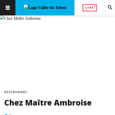
search
LIVE
chevron_left
chevron_right
RESTAURANT
Chez Maître Ambroise