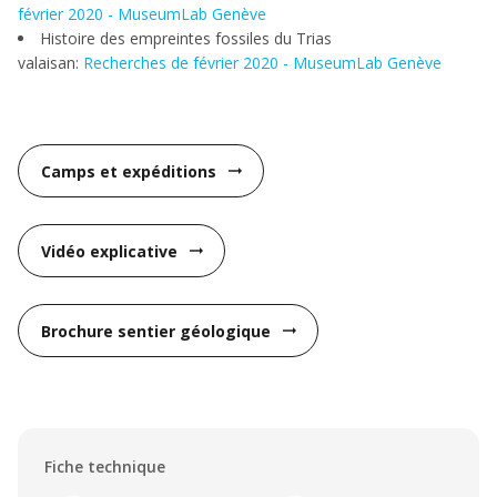
février 2020 - MuseumLab Genève
Histoire des empreintes fossiles du Trias
valaisan:
Recherches de février 2020 - MuseumLab Genève
Camps et expéditions
arrow_right_alt
Vidéo explicative
arrow_right_alt
Brochure sentier géologique
arrow_right_alt
Fiche technique