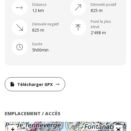
Distance
Dénivelé positif
12 km
825 m
Point le plus
Dénivelé negatif
elevé
825 m
2'498 m
Durée
5h00min
Télécharger GPX
insert_drive_file
arrow_right_alt
EMPLACEMENT / ACCÈS
+