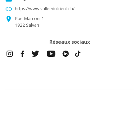
link
https://www.valleedutrient.ch/
location_on
Rue Marconi 1
1922 Salvan
Réseaux sociaux