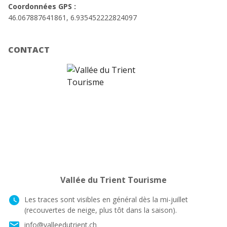
Coordonnées GPS :
46.067887641861, 6.935452222824097
CONTACT
Vallée du Trient Tourisme
watch_later
Les traces sont visibles en général dès la mi-juillet
(recouvertes de neige, plus tôt dans la saison).
email
info@valleedutrient.ch