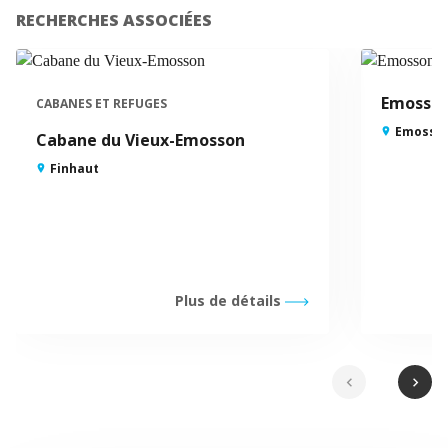
RECHERCHES ASSOCIÉES
Emosso
CABANES ET REFUGES
Emosson
Cabane du Vieux-Emosson
Finhaut
Plus de détails
chevron_left
chevron_right