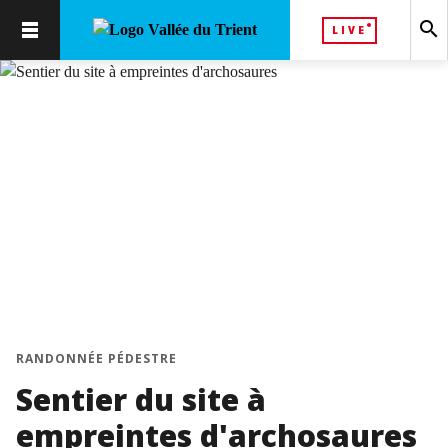
search
LIVE
chevron_left
chevron_right
RANDONNÉE PÉDESTRE
Sentier du site à
empreintes d'archosaures