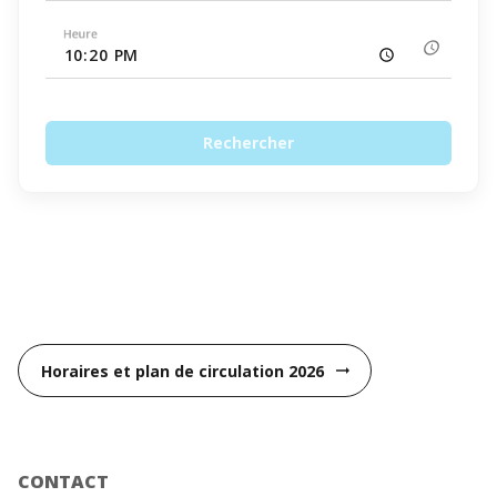
Heure
schedule
Rechercher
Horaires et plan de circulation 2026
arrow_right_alt
CONTACT