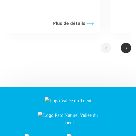
Plus de détails
chevron_left
chevron_right