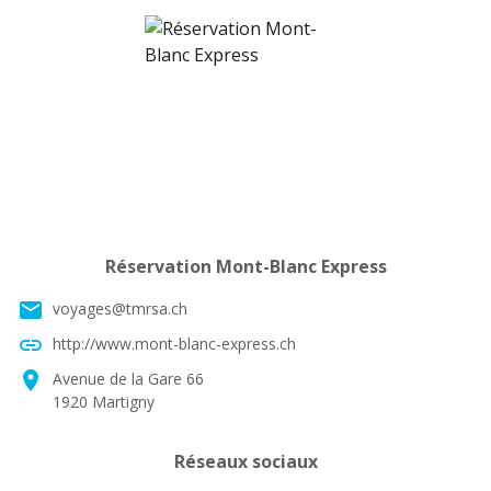
Réservation Mont-Blanc Express
email
voyages@tmrsa.ch
link
http://www.mont-blanc-express.ch
location_on
Avenue de la Gare 66
1920 Martigny
Réseaux sociaux