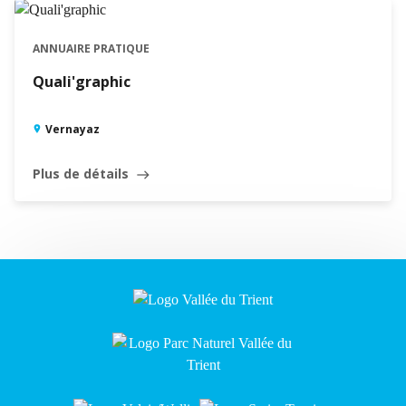
ANNUAIRE PRATIQUE
Quali'graphic
Vernayaz
Plus de détails
east
Leaflet
|
©
Swisstopo