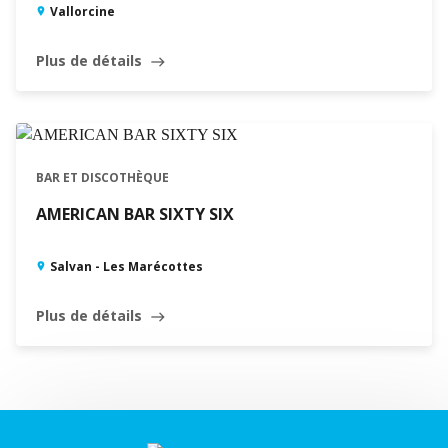
Vallorcine
Plus de détails
east
FERMÉ · OUVRE À 16:00 - 28.11.2026 (SAM.)
BAR ET DISCOTHÈQUE
AMERICAN BAR SIXTY SIX
Salvan - Les Marécottes
Plus de détails
east
Leaflet
|
©
Swisstopo