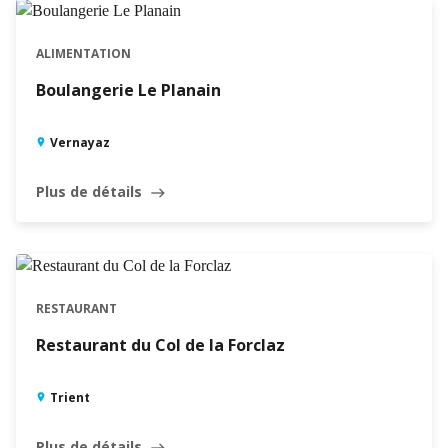
ALIMENTATION
Boulangerie Le Planain
Vernayaz
Plus de détails
east
OUVERT · FERME À 21:00
RESTAURANT
Restaurant du Col de la Forclaz
Trient
Plus de détails
east