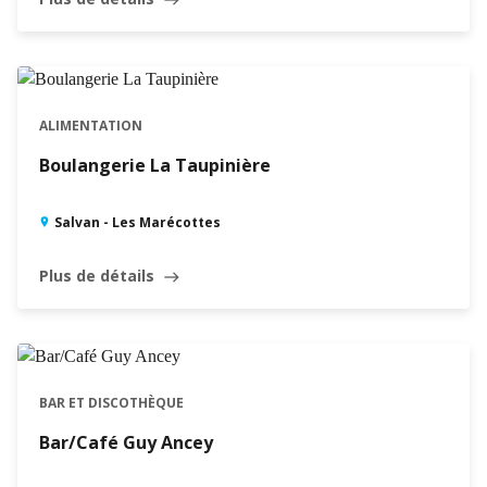
OUVERT · FERME À 18:30
ALIMENTATION
Boulangerie La Taupinière
Salvan - Les Marécottes
Plus de détails
east
BAR ET DISCOTHÈQUE
Bar/Café Guy Ancey