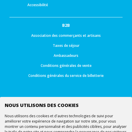
Accessibilité
B2B
Association des commerçants et artisans
Taxes de séjour
Ambassadeurs
Conditions générales de vente
Conditions générales du service de billetterie
NOUS UTILISONS DES COOKIES
Suivez-nous
Nous utilisons des cookies et d'autres technologies de suivi pour
améliorer votre expérience de navigation sur notre site, pour vous
montrer un contenu personnalisé et des publicités ciblées, pour analyser
le trafic de notre site et pour comprendre la provenance de nos visiteurs.