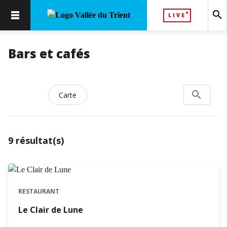
search
LIVE
Bars et cafés
search
Rechercher
Carte
9
résultat(s)
RESTAURANT
Le Clair de Lune