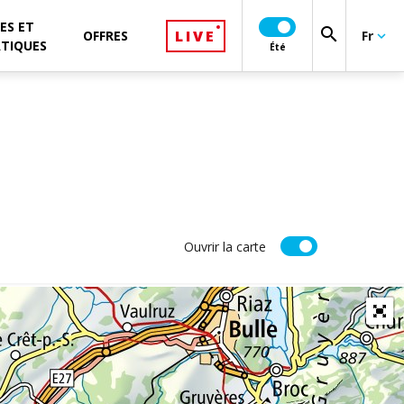
ES ET
search
LIVE
OFFRES
Fr
keyboard_arrow_down
ATIQUES
Été
Ouvrir la carte