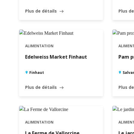
Plus de détails
Plus de
east
ALIMENTATION
ALIMEN
Edelweiss Market Finhaut
Pam pr
Finhaut
Salva
Plus de détails
Plus de
east
ALIMENTATION
ALIMEN
La Ferme de Vallorcine
Le jar