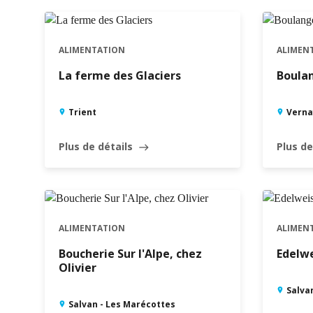
ALIMENTATION
ALIMEN
La ferme des Glaciers
Boulan
Trient
Verna
Plus de détails
Plus de
east
ALIMENTATION
ALIMEN
Boucherie Sur l'Alpe, chez
Edelwe
Olivier
Salva
Salvan - Les Marécottes