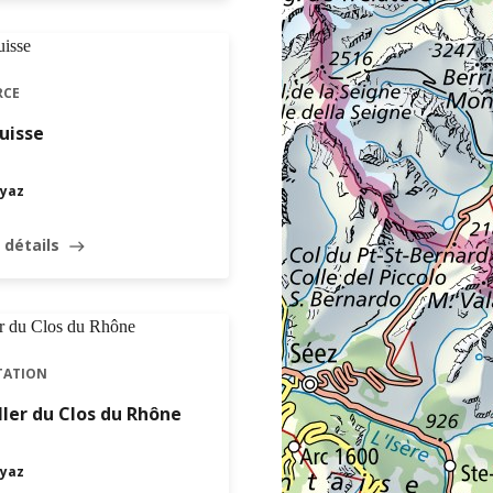
RCE
uisse
yaz
 détails
east
TATION
ller du Clos du Rhône
yaz