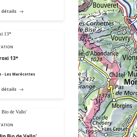
 détails
east
TATION
oxi 13*
n - Les Marécottes
 détails
east
TATION
din Bio de Vallo'