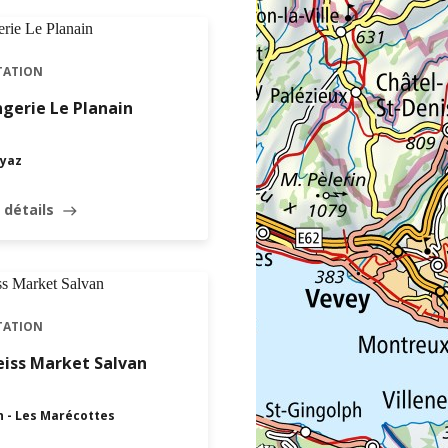
TATION
gerie Le Planain
yaz
 détails
east
TATION
iss Market Salvan
n - Les Marécottes