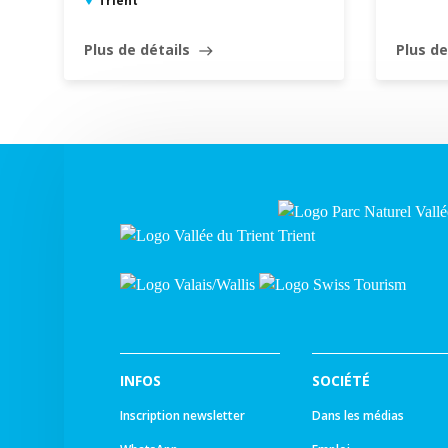
Trient
Plus de détails
Plus de
east
INFOS
SOCIÉTÉ
Inscription newsletter
Dans les médias