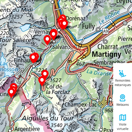
Remontées
mécaniques
Webcams
Visite
virtuelle