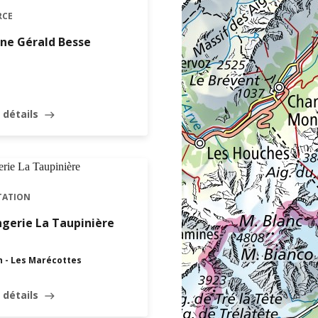
RCE
ne Gérald Besse
 détails
east
OUVERT · FERME À 18:30
TATION
gerie La Taupinière
n - Les Marécottes
 détails
east