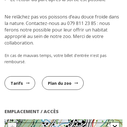
Ne relâchez pas vos poissons d’eau douce froide dans
la nature. Contactez-nous au 079 811 23 85 : nous
ferons notre possible pour leur offrir un habitat
approprié au sein de notre zoo. Merci de votre
collaboration.
En cas de mauvais temps, votre billet d'entrée n'est pas
remboursé.
Tarifs
Plan du zoo
arrow_right_alt
arrow_right_alt
EMPLACEMENT / ACCÈS
+