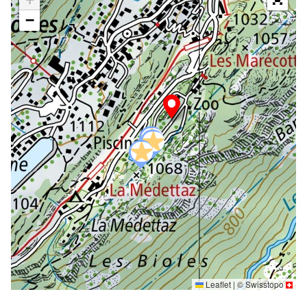
−
Leaflet
|
©
Swisstopo