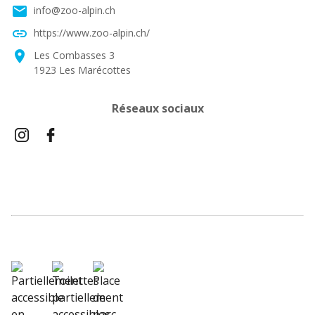
email
info@zoo-alpin.ch
link
https://www.zoo-alpin.ch/
location_on
Les Combasses 3
1923 Les Marécottes
Réseaux sociaux