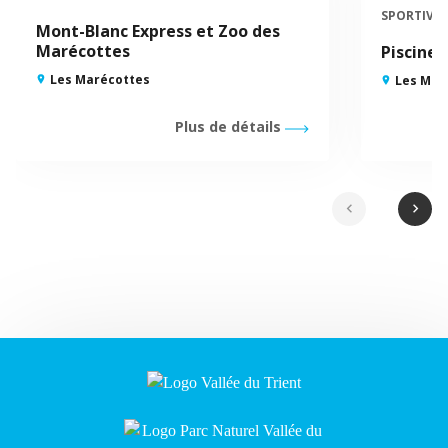
SPORTIVE
Mont-Blanc Express et Zoo des
Marécottes
Piscine 
Les Marécottes
Les Mar
Plus de détails
chevron_left
chevron_right