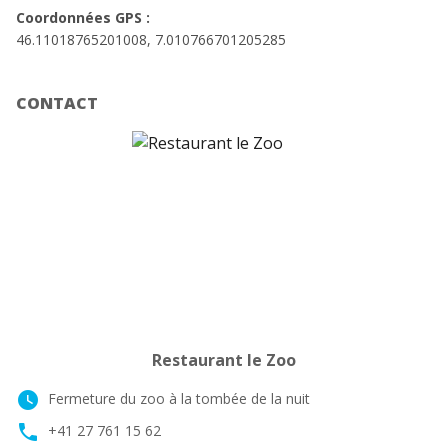
Coordonnées GPS :
46.11018765201008, 7.010766701205285
CONTACT
Restaurant le Zoo
watch_later
Fermeture du zoo à la tombée de la nuit
phone
+41 27 761 15 62