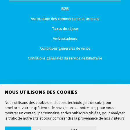
B2B
Association des commerçants et artisans
Taxes de séjour
Ambassadeurs
Conditions générales de vente
Conditions générales du service de billetterie
NOUS UTILISONS DES COOKIES
Suivez-nous
Nous utilisons des cookies et d'autres technologies de suivi pour
améliorer votre expérience de navigation sur notre site, pour vous
montrer un contenu personnalisé et des publicités ciblées, pour analyser
le trafic de notre site et pour comprendre la provenance de nos visiteurs.
© Tous droits réservés -
Ourea Services SA
2026