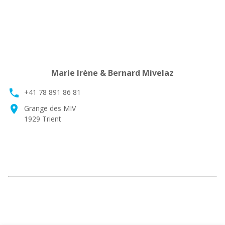
Marie Irène & Bernard Mivelaz
phone
+41 78 891 86 81
location_on
Grange des MIV
1929 Trient