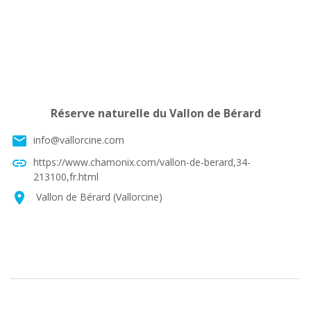
Réserve naturelle du Vallon de Bérard
email
info@vallorcine.com
link
https://www.chamonix.com/vallon-de-berard,34-
213100,fr.html
location_on
Vallon de Bérard (Vallorcine)