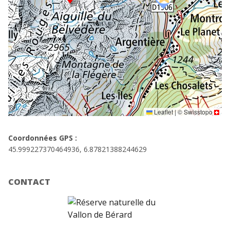
Leaflet
|
©
Swisstopo
Coordonnées GPS :
45.999227370464936, 6.87821388244629
CONTACT