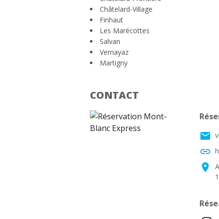
Châtelard-Village
Finhaut
Les Marécottes
Salvan
Vernayaz
Martigny
CONTACT
Rése
email
v
link
h
location_on
A
1
Rése