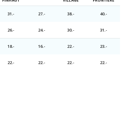
FINHAUT
VILLAGE
FRONTIÈRE
31.-
27.-
38.-
40.-
26.-
24.-
30.-
31.-
18.-
16.-
22.-
23.-
22.-
22.-
22.-
22.-