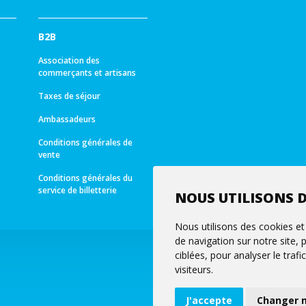
B2B
Association des
commerçants et artisans
Taxes de séjour
Ambassadeurs
Conditions générales de
vente
Conditions générales du
service de billetterie
NOUS UTILISONS D
Nous utilisons des cookies et
de navigation sur notre site,
ciblées, pour analyser le tra
visiteurs.
J'accepte
Changer 