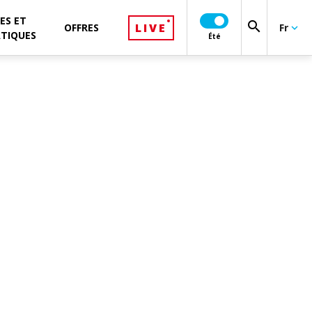
ES ET
search
LIVE
OFFRES
Fr
keyboard_arrow_down
ATIQUES
Été