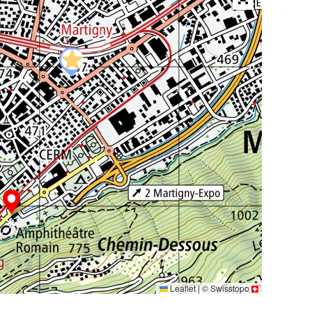
Leaflet
|
©
Swisstopo