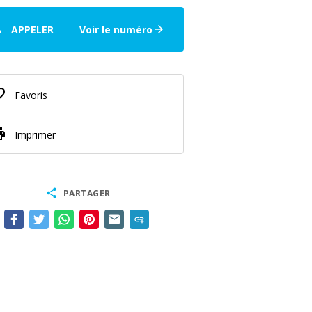
ne
APPELER
Voir le numéro
arrow_forward
border
Favoris
nt
Imprimer
share
PARTAGER
add_link