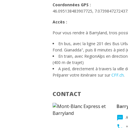
Coordonnées GPS :
46.095138483907725, 7.0739847272437
Accès :
Pour vous rendre à Barryland, trois possib
En bus, avec la ligne 201 des Bus Urba
Fond. Gianadda", puis 8 minutes à pied (e
En train, avec RegionAlps en direction
(400 m de trajet)
A pied, directement à travers la ville 
Préparer votre itinéraire sur sur
CFF.ch
.
CONTACT
Barr
textsms
A
phone
+