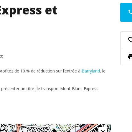
xpress et
pho
favorite_
pri
ct
ofitez de 10 % de réduction sur l’entrée à
Barryland
, le
 de présenter un titre de transport Mont-Blanc Express