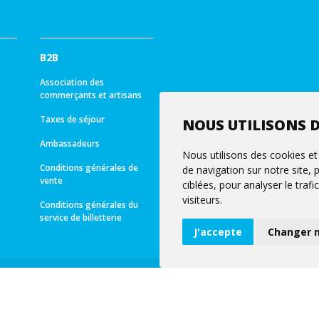
B2B
Association des
commerçants et artisans
Taxes de séjour
NOUS UTILISONS D
Ambassadeurs
Nous utilisons des cookies et
Conditions générales de
de navigation sur notre site,
vente
ciblées, pour analyser le tra
visiteurs.
Conditions générales du
service de billetterie
J'accepte
Changer 