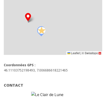
Leaflet
|
©
Swisstopo
Coordonnées GPS :
46.11103752198493, 7.006686618221465
CONTACT