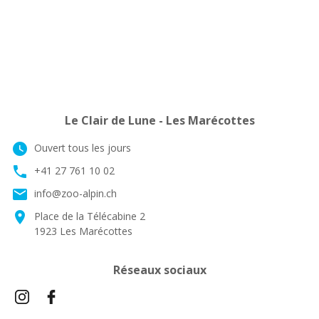
Le Clair de Lune - Les Marécottes
watch_later
Ouvert tous les jours
phone
+41 27 761 10 02
email
info@zoo-alpin.ch
location_on
Place de la Télécabine 2
1923 Les Marécottes
Réseaux sociaux