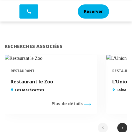
Réserver
phone
RECHERCHES ASSOCIÉES
RESTAURANT
RESTAURA
Restaurant le Zoo
L'Union
Les Marécottes
Salvan
Plus de détails
chevron_left
chevron_right