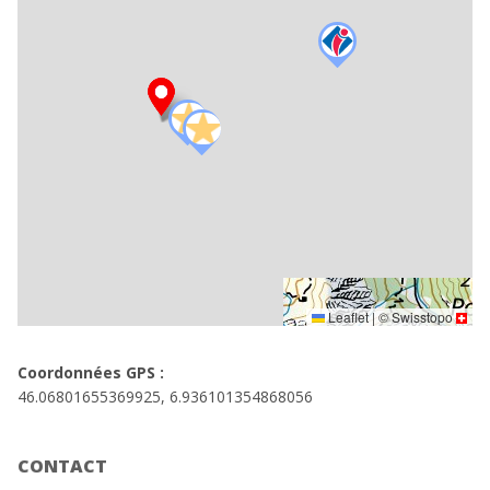
Leaflet
|
©
Swisstopo
Coordonnées GPS :
46.06801655369925, 6.936101354868056
CONTACT