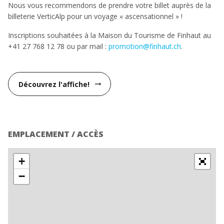
Nous vous recommendons de prendre votre billet auprès de la
billeterie VerticAlp pour un v
oyage « ascensationnel » !
Inscriptions souhaitées à la Maison du Tourisme de Finhaut au
+41 27 768 12 78 ou par mail :
promotion@finhaut.ch
.
Découvrez l'affiche!
arrow_right_alt
EMPLACEMENT / ACCÈS
+
−