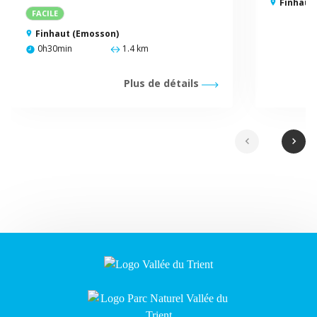
Finhaut
FACILE
Finhaut (Emosson)
0h30min
1.4 km
Plus de détails
chevron_left
chevron_right