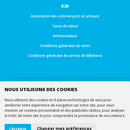
B2B
Association des commerçants et artisans
Taxes de séjour
Ambassadeurs
Conditions générales de vente
Conditions générales du service de billetterie
NOUS UTILISONS DES COOKIES
Suivez-nous
Nous utilisons des cookies et d'autres technologies de suivi pour
améliorer votre expérience de navigation sur notre site, pour vous
montrer un contenu personnalisé et des publicités ciblées, pour analyser
le trafic de notre site et pour comprendre la provenance de nos visiteurs.
© Tous droits réservés -
Ourea Services SA
2026
Changer mes préférences
J'accepte