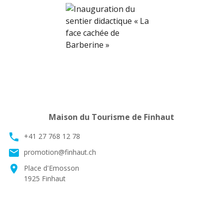
Maison du Tourisme de Finhaut
phone
+41 27 768 12 78
email
promotion@finhaut.ch
location_on
Place d'Emosson
1925 Finhaut