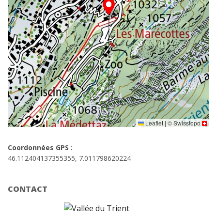
Leaflet
|
©
Swisstopo
Coordonnées GPS :
46.112404137355355, 7.011798620224
CONTACT