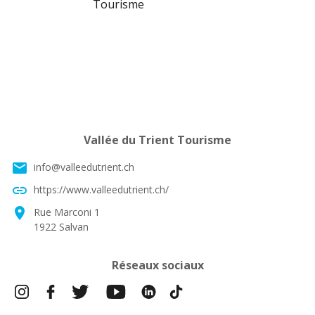
Vallée du Trient Tourisme
email
info@valleedutrient.ch
link
https://www.valleedutrient.ch/
location_on
Rue Marconi 1
1922 Salvan
Réseaux sociaux