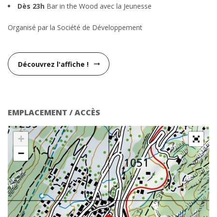
Dès 23h
Bar in the Wood avec la Jeunesse
Organisé par la Société de Développement
Découvrez l'affiche !
arrow_right_alt
EMPLACEMENT / ACCÈS
+
−