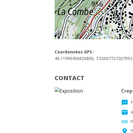
Coordonnées GPS :
46.11990456826806, 7.02007727207992
CONTACT
Crep
textsms
F
email
a
link
h
location_on
P