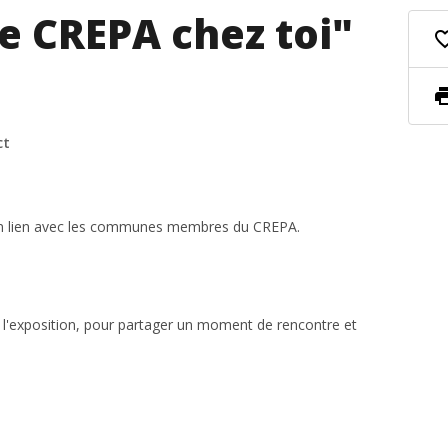
le CREPA chez toi"
favorite_
pri
ct
 en lien avec les communes membres du CREPA.
l'exposition, pour partager un moment de rencontre et