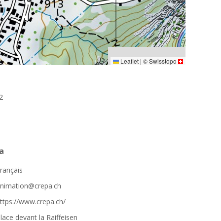
Leaflet
|
©
Swisstopo
2
a
rançais
nimation@crepa.ch
ttps://www.crepa.ch/
lace devant la Raiffeisen