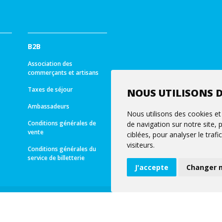
B2B
Association des
commerçants et artisans
Taxes de séjour
NOUS UTILISONS D
Ambassadeurs
Nous utilisons des cookies et
Conditions générales de
de navigation sur notre site,
vente
ciblées, pour analyser le tra
visiteurs.
Conditions générales du
service de billetterie
J'accepte
Changer 