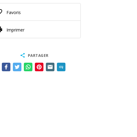
border
Favoris
nt
Imprimer
share
PARTAGER
add_link