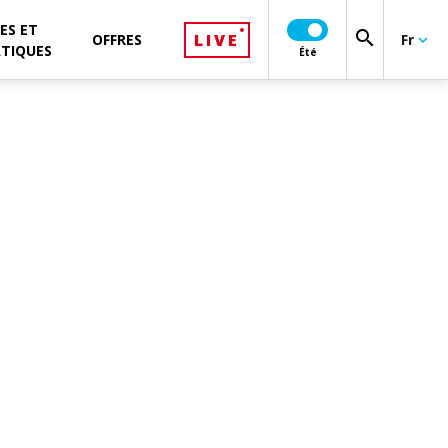
ES ET
search
LIVE
OFFRES
Fr
keyboard_arrow_down
ATIQUES
Été