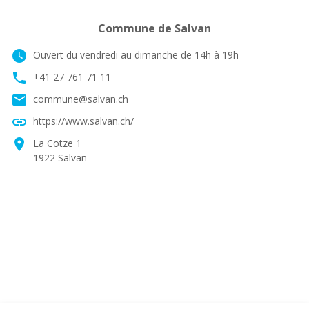
Commune de Salvan
watch_later
Ouvert du vendredi au dimanche de 14h à 19h
phone
+41 27 761 71 11
email
commune@salvan.ch
link
https://www.salvan.ch/
location_on
La Cotze 1
1922 Salvan