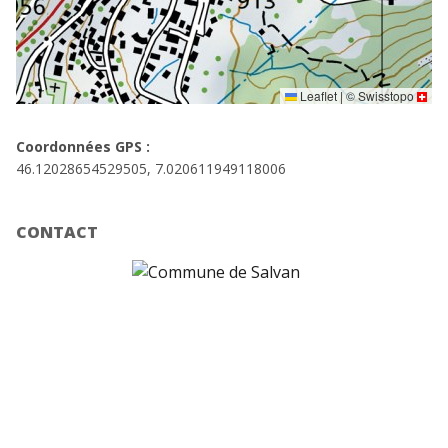
Leaflet
|
©
Swisstopo
Coordonnées GPS :
46.12028654529505, 7.020611949118006
CONTACT