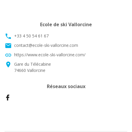
Ecole de ski Vallorcine
phone
+33 4 50 54 61 67
email
contact@ecole-ski-vallorcine.com
link
https://www.ecole-ski-vallorcine.com/
location_on
Gare du Télécabine
74660 Vallorcine
Réseaux sociaux