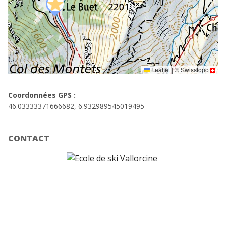
Leaflet
|
©
Swisstopo
Coordonnées GPS :
46.03333371666682, 6.932989545019495
CONTACT