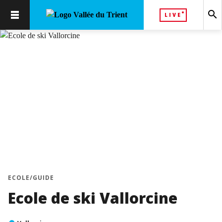
search
LIVE
chevron_left
chevron_right
ECOLE/GUIDE
Ecole de ski Vallorcine