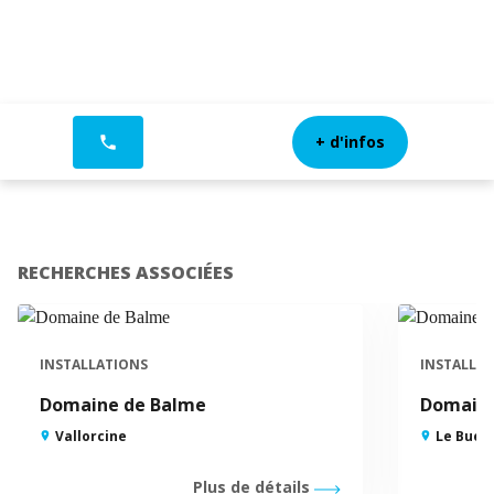
+ d'infos
phone
RECHERCHES ASSOCIÉES
INSTALLATIONS
INSTALLA
Domaine de Balme
Domaine
Vallorcine
Le Buet 
Plus de détails