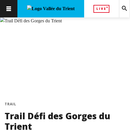
search
LIVE
chevron_left
chevron_right
TRAIL
Trail Défi des Gorges du
Trient