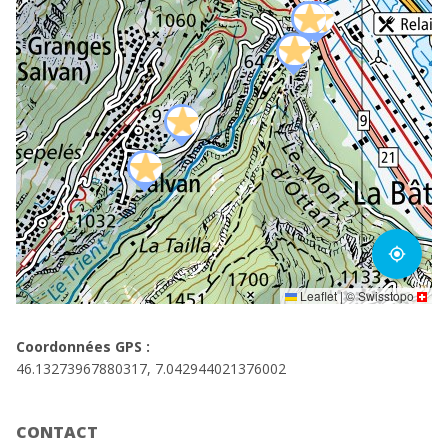
my_location
Leaflet
|
©
Swisstopo
Coordonnées GPS :
46.13273967880317, 7.042944021376002
CONTACT