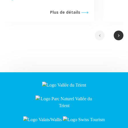
Plus de détails
chevron_left
chevron_right