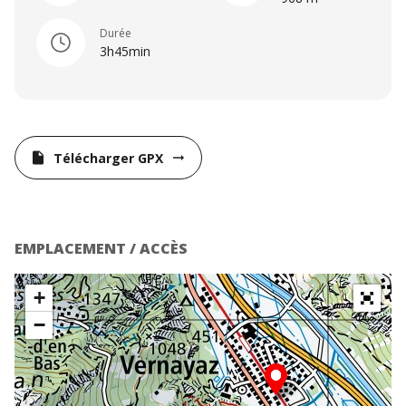
Durée
3h45min
Télécharger GPX
insert_drive_file
arrow_right_alt
EMPLACEMENT / ACCÈS
+
−