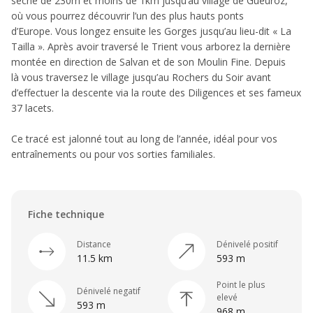
sèche de 230m et moins de 1km jusqu’au village de Gueuroz,
où vous pourrez découvrir l’un des plus hauts ponts
d’Europe. Vous longez ensuite les Gorges jusqu’au lieu-dit « La
Tailla ». Après avoir traversé le Trient vous arborez la dernière
montée en direction de Salvan et de son Moulin Fine. Depuis
là vous traversez le village jusqu’au Rochers du Soir avant
d’effectuer la descente via la route des Diligences et ses fameux
37 lacets.​
Ce tracé est jalonné tout au long de l’année, idéal pour vos
entraînements ou pour vos sorties familiales.
Fiche technique
Distance
Dénivelé positif
11.5 km
593 m
Point le plus
Dénivelé negatif
elevé
593 m
968 m