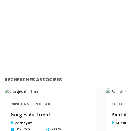
RECHERCHES ASSOCIÉES
RANDONNÉE PÉDESTRE
CULTURE
Gorges du Trient
Pont de
Vernayaz
Gueuroz
0h25min
600 m