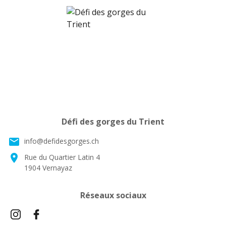
Défi des gorges du Trient
email
info@defidesgorges.ch
location_on
Rue du Quartier Latin 4
1904 Vernayaz
Réseaux sociaux