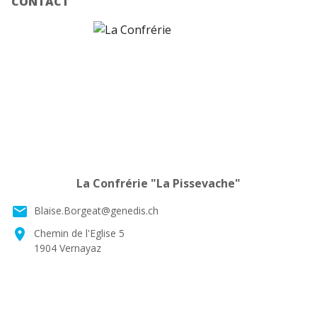
CONTACT
La Confrérie "La Pissevache"
email
Blaise.Borgeat@genedis.ch
location_on
Chemin de l'Eglise 5
1904 Vernayaz