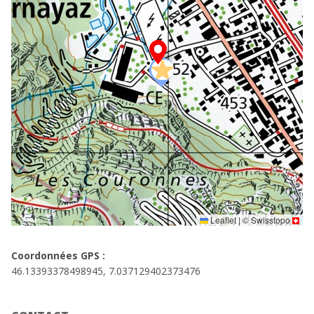
Leaflet
|
©
Swisstopo
Coordonnées GPS :
46.13393378498945, 7.037129402373476