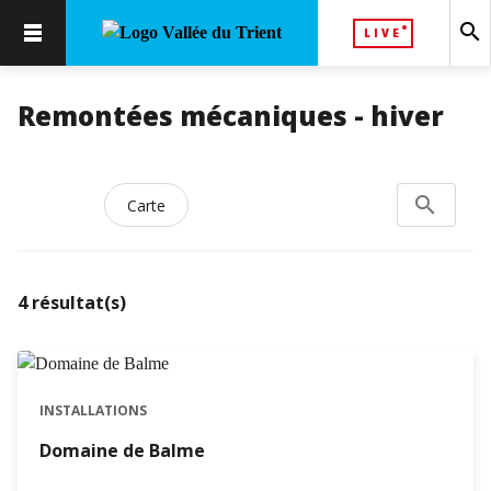
search
LIVE
Remontées mécaniques - hiver
search
Rechercher
Carte
4
résultat(s)
INSTALLATIONS
Domaine de Balme