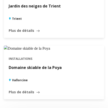
Jardin des neiges de Trient
Trient
Plus de détails
east
INSTALLATIONS
Domaine skiable de la Poya
Vallorcine
Plus de détails
east
Leaflet
|
©
Swisstopo