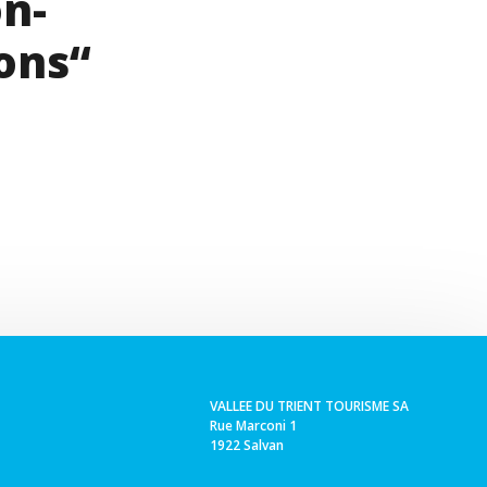
on-
ons“
VALLEE DU TRIENT TOURISME SA
Rue Marconi 1
1922 Salvan