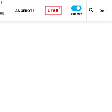
TE
search
LIVE
ANGEBOTE
De
keyboard_arrow_down
HE
Sommer