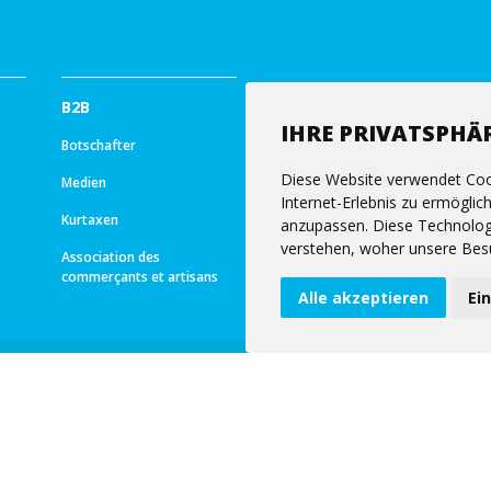
B2B
IHRE PRIVATSPHÄR
Botschafter
Diese Website verwendet Coo
Medien
Internet-Erlebnis zu ermöglic
Kurtaxen
anzupassen. Diese Technolog
verstehen, woher unsere Bes
Association des
commerçants et artisans
Alle akzeptieren
Ei