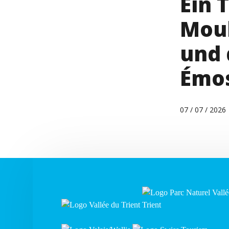
Ein 
Moul
und 
Émo
07 / 07 / 2026