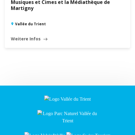
Musiques et Cimes et la Médiathèque de
Martigny
Vallée du Trient
Weitere Infos
east
Leaflet