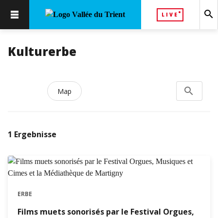
search
LIVE
Kulturerbe
search
Search...
Map
1
Ergebnisse
ERBE
Films muets sonorisés par le Festival Orgues,