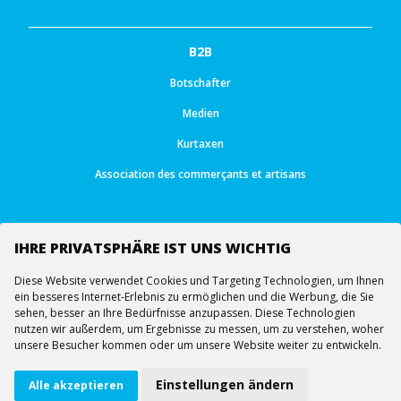
B2B
Botschafter
Medien
Kurtaxen
Association des commerçants et artisans
IHRE PRIVATSPHÄRE IST UNS WICHTIG
Diese Website verwendet Cookies und Targeting Technologien, um Ihnen
Follow us
ein besseres Internet-Erlebnis zu ermöglichen und die Werbung, die Sie
sehen, besser an Ihre Bedürfnisse anzupassen. Diese Technologien
nutzen wir außerdem, um Ergebnisse zu messen, um zu verstehen, woher
unsere Besucher kommen oder um unsere Website weiter zu entwickeln.
© All rights reserved -
Ourea Services SA
Sesselbahn
Webcams
Virtueller Rundgang
Einstellungen ändern
Alle akzeptieren