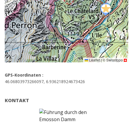
Leaflet
|
©
Swisstopo
GPS-Koordinaten :
46.06803973266097, 6.936218924673426
KONTAKT