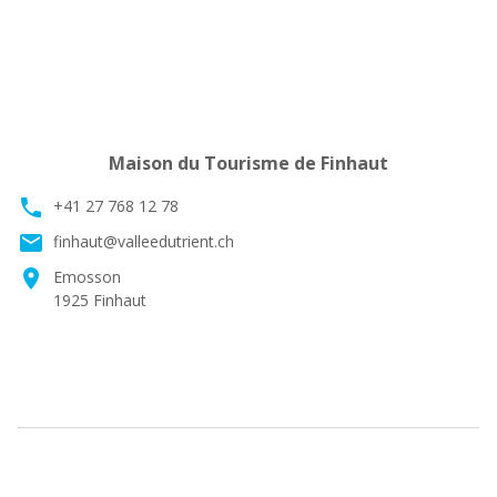
Maison du Tourisme de Finhaut
phone
+41 27 768 12 78
email
finhaut@valleedutrient.ch
location_on
Emosson
1925 Finhaut