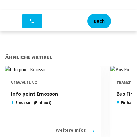
Buch
phone
ÄHNLICHE ARTIKEL
VERWALTUNG
TRANSPOR
Info point Emosson
Bus Finh
Emosson (Finhaut)
Finhaut
Weitere Infos