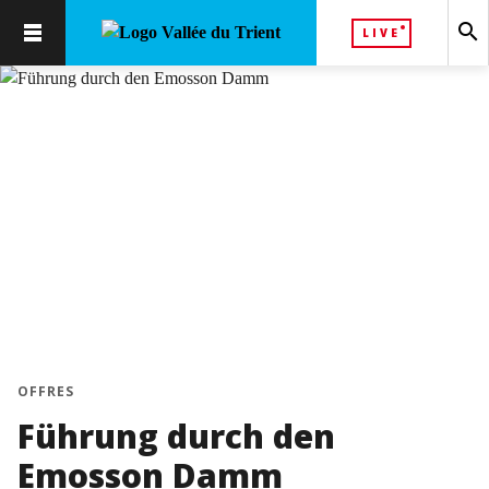
search
LIVE
chevron_left
chevron_right
OFFRES
Führung durch den
Emosson Damm