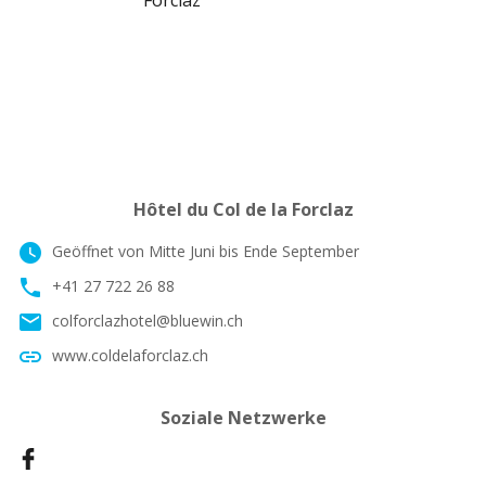
Hôtel du Col de la Forclaz
watch_later
Geöffnet von Mitte Juni bis Ende September
phone
+41 27 722 26 88
email
colforclazhotel@bluewin.ch
link
www.coldelaforclaz.ch
Soziale Netzwerke