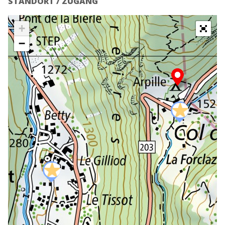
STANDORT / ZUGANG
+
−