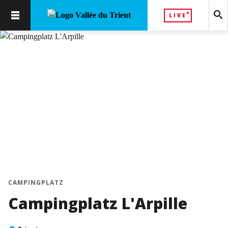
search
LIVE
chevron_left
chevron_right
CAMPINGPLATZ
Campingplatz L'Arpille