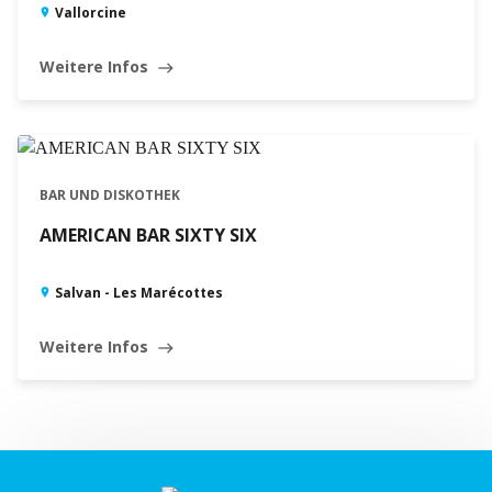
Vallorcine
Weitere Infos
east
GESCHLOSSEN · ÖFFNET UM16:00 - 28.11.2026 (SAM.)
BAR UND DISKOTHEK
AMERICAN BAR SIXTY SIX
Salvan - Les Marécottes
Weitere Infos
east
Leaflet
|
©
Swisstopo