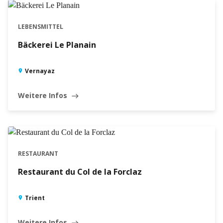
LEBENSMITTEL
Bäckerei Le Planain
Vernayaz
Weitere Infos
east
GEÖFFNET · SCHLIESST UM 21:00
RESTAURANT
Restaurant du Col de la Forclaz
Trient
Weitere Infos
east