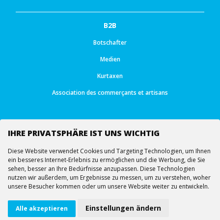
B2B
Botschafter
Medien
Kurtaxen
Association des commerçants et artisans
IHRE PRIVATSPHÄRE IST UNS WICHTIG
Diese Website verwendet Cookies und Targeting Technologien, um Ihnen
Follow us
ein besseres Internet-Erlebnis zu ermöglichen und die Werbung, die Sie
sehen, besser an Ihre Bedürfnisse anzupassen. Diese Technologien
nutzen wir außerdem, um Ergebnisse zu messen, um zu verstehen, woher
unsere Besucher kommen oder um unsere Website weiter zu entwickeln.
© All rights reserved -
Ourea Services SA
Sesselbahn
Webcams
Virtueller Rundgang
Einstellungen ändern
Alle akzeptieren