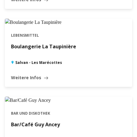
GEÖFFNET · SCHLIESST UM 18:30
LEBENSMITTEL
Boulangerie La Taupinière
Salvan - Les Marécottes
Weitere Infos
east
BAR UND DISKOTHEK
Bar/Café Guy Ancey