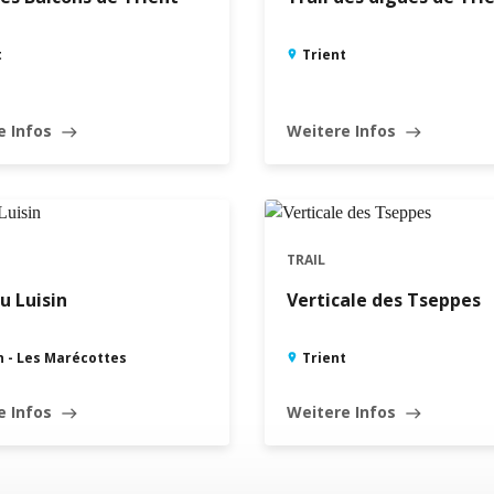
t
Trient
e Infos
Weitere Infos
east
east
TRAIL
du Luisin
Verticale des Tseppes
n - Les Marécottes
Trient
e Infos
Weitere Infos
east
east