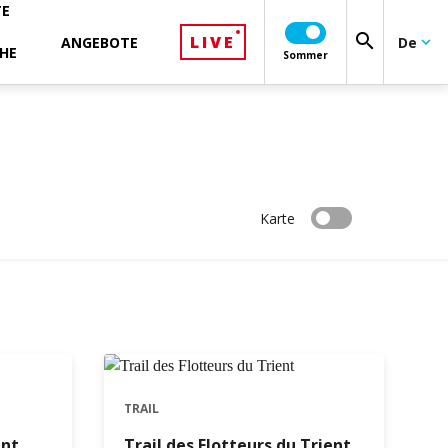
TE
search
LIVE
ANGEBOTE
De
keyboard_arrow_down
HE
Sommer
Karte
TRAIL
ent
Trail des Flotteurs du Trient