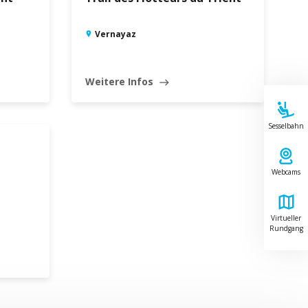
Vernayaz
Weitere Infos
east
Sesselbahn
Webcams
Virtueller
Rundgang
Leaflet
|
©
Swisstopo