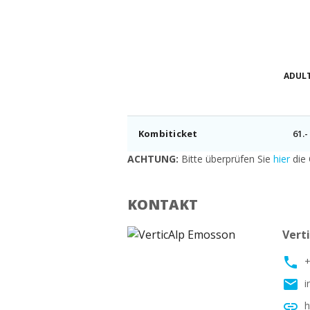
ADUL
Kombiticket
61.-
ACHTUNG:
Bitte überprüfen Sie
hier
die
KONTAKT
Vert
phone
+
email
i
link
h