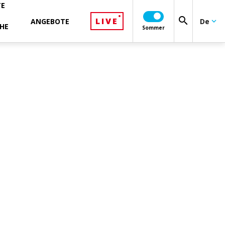
TE
search
LIVE
ANGEBOTE
De
keyboard_arrow_down
HE
Sommer