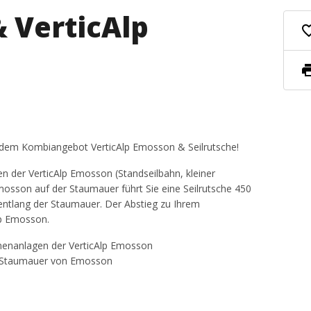
& VerticAlp
favorite_
pri
mit dem Kombiangebot VerticAlp Emosson & Seilrutsche!
n der VerticAlp Emosson (Standseilbahn, kleiner
osson auf der Staumauer führt Sie eine Seilrutsche 450
ntlang der Staumauer. Der Abstieg zu Ihrem
lp Emosson.
enenanlagen der VerticAlp Emosson
er Staumauer von Emosson