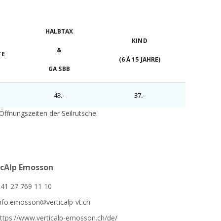
HALBTAX
KIND
&
TE
(6 À 15 JAHRE)
GA SBB
43.-
37.-
 Öffnungszeiten der Seilrutsche.
icAlp Emosson
41 27 769 11 10
nfo.emosson@verticalp-vt.ch
ttps://www.verticalp-emosson.ch/de/