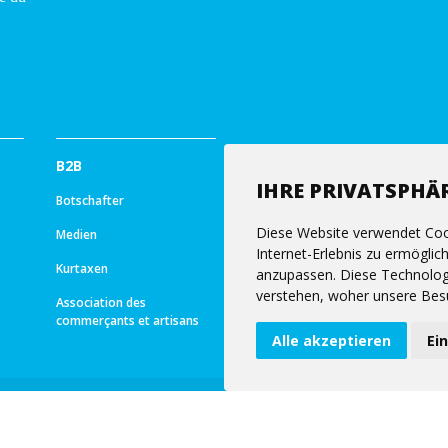
B2B
IHRE PRIVATSPHÄR
Botschafter
Diese Website verwendet Coo
Medien
Internet-Erlebnis zu ermöglic
Kurtaxen
anzupassen. Diese Technolog
verstehen, woher unsere Bes
Association des
commerçants et artisans
Alle akzeptieren
Ei