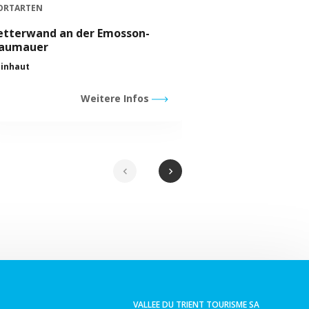
Pures Emossions
ORTARTEN
Finhaut
etterwand an der Emosson-
aumauer
Finhaut
Weitere Infos
chevron_left
chevron_right
VALLEE DU TRIENT TOURISME SA