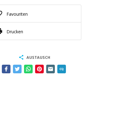
border
Favouriten
nt
Drucken
share
AUSTAUSCH
add_link