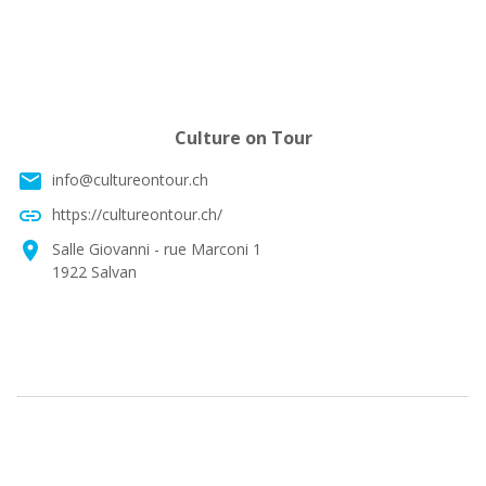
Culture on Tour
email
info@cultureontour.ch
link
https://cultureontour.ch/
location_on
Salle Giovanni - rue Marconi 1
1922 Salvan