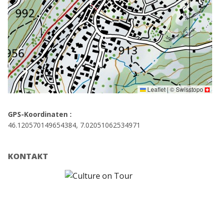
Leaflet
|
©
Swisstopo
GPS-Koordinaten :
46.120570149654384, 7.02051062534971
KONTAKT