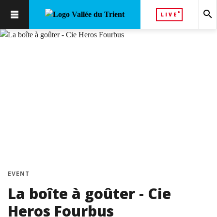
search
LIVE
chevron_left
chevron_right
EVENT
La boîte à goûter - Cie
Heros Fourbus