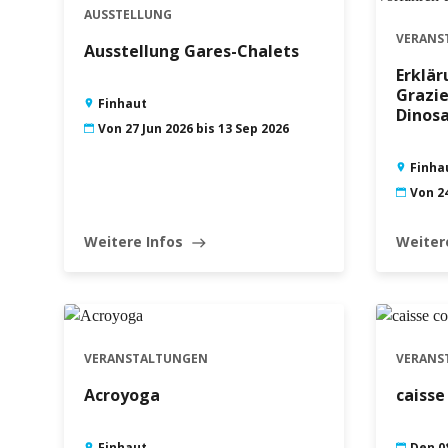
AUSSTELLUNG
1
2
VERANS
Ausstellung Gares-Chalets
6
3
4
5
7
8
9
7
Erklär
Grazie
Finhaut
10
11
12
13
14
15
16
14
1
Dinosa
Von 27 Jun 2026 bis 13 Sep 2026
17
18
19
20
21
22
23
21
2
Finha
24
25
26
27
28
29
30
28
2
Von 24
31
Weitere Infos
Weiter
east
VERANSTALTUNGEN
VERANS
Acroyoga
caiss
Finhaut
Den 0