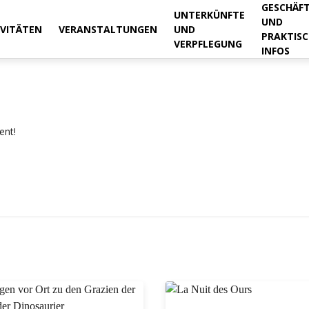
GESCHÄF
UNTERKÜNFTE
UND
IVITÄTEN
VERANSTALTUNGEN
UND
PRAKTISC
VERPFLEGUNG
INFOS
ient!
September
DI
MI
DO
FR
SA
SO