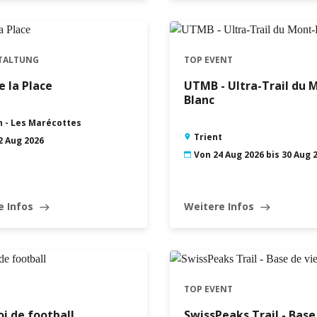
TALTUNG
TOP EVENT
e la Place
UTMB - Ultra-Trail du 
Blanc
n - Les Marécottes
Trient
2 Aug 2026
Von 24 Aug 2026 bis 30 Aug 
e Infos
Weitere Infos
east
east
TOP EVENT
i de football
SwissPeaks Trail - Base