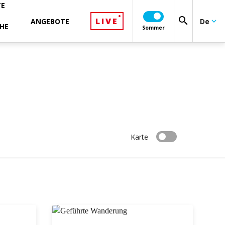
TE
search
LIVE
ANGEBOTE
De
keyboard_arrow_down
HE
Sommer
Karte