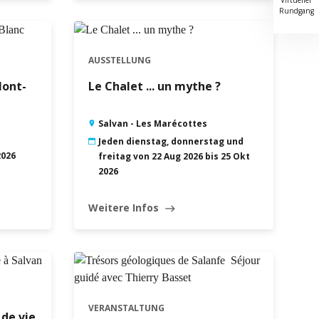
Rundgang
AUSSTELLUNG
Mont-
Le Chalet ... un mythe ?
Salvan - Les Marécottes
Jeden dienstag, donnerstag und
2026
freitag von 22 Aug 2026 bis 25 Okt
2026
Weitere Infos
east
VERANSTALTUNG
 de vie