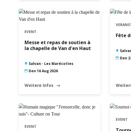
VERANS
EVENT
Fête d
Messe et repas de soutien à
la chapelle de Van d'en Haut
Salva
Den 2
Salvan - Les Marécottes
Den 16 Aug 2026
Weitere Infos
Weiter
east
EVENT
EVENT
Tourno