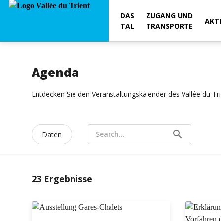
DAS
ZUGANG UND
AKT
TAL
TRANSPORTE
Agenda
Entdecken Sie den Veranstaltungskalender des Vallée du Tr
search
Search...
Daten
23
Ergebnisse
GEÖFFNET · SCHLIESST UM 18:00
August
MO
DI
MI
DO
FR
SA
SO
MO