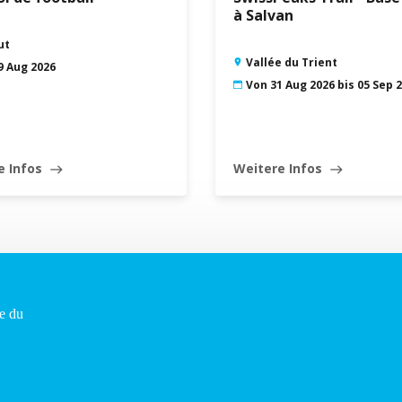
à Salvan
ut
Vallée du Trient
9 Aug 2026
Von 31 Aug 2026 bis 05 Sep 
e Infos
Weitere Infos
east
east