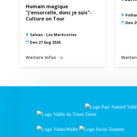
Humain magique
"J'ensorcelle, donc je suis"-
Finha
Culture on Tour
Den 2
Salvan - Les Marécottes
Den 27 Aug 2026
Weitere Infos
Weiter
east