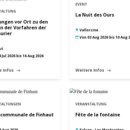
EVENT
1
2
3
4
5
6
TALTUNG
La Nuit des Ours
8
9
10
11
12
13
ungen vor Ort zu den
n der Vorfahren der
Vallorcine
5
16
17
18
19
20
urier
Von 03 Aug 2026 bis 10 Aug 
2
23
24
25
26
27
ut
9
30
 Jul 2026 bis 16 Aug 2026
e Infos
Weitere Infos
east
east
TALTUNGEN
VERANSTALTUNG
e communale de Finhaut
Fête de la fontaine
8 Aug 2026
Salvan - Les Marécottes