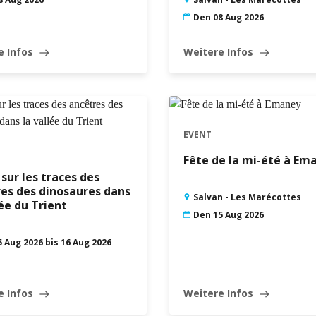
Den 08 Aug 2026
e Infos
Weitere Infos
east
east
EVENT
Fête de la mi-été à Em
 sur les traces des
es des dinosaures dans
Salvan - Les Marécottes
lée du Trient
Den 15 Aug 2026
 Aug 2026 bis 16 Aug 2026
e Infos
Weitere Infos
east
east