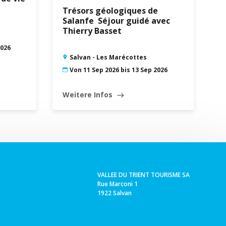
Trésors géologiques de
Salanfe  Séjour guidé avec
Thierry Basset
2026
Salvan - Les Marécottes
Von 11 Sep 2026 bis 13 Sep 2026
Weitere Infos
east
Leaflet
|
©
Swisstopo
VALLEE DU TRIENT TOURISME SA
Rue Marconi 1
1922 Salvan