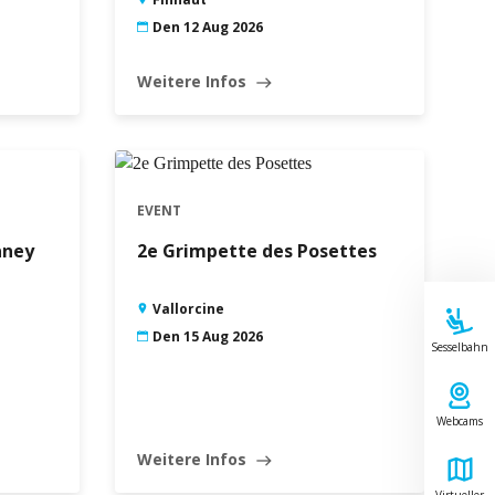
Den 12 Aug 2026
Weitere Infos
east
EVENT
aney
2e Grimpette des Posettes
Vallorcine
Den 15 Aug 2026
Sesselbahn
Webcams
Weitere Infos
east
Virtueller