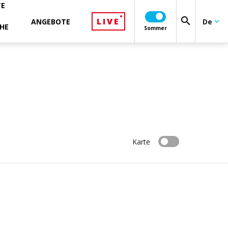
TE
search
LIVE
ANGEBOTE
De
keyboard_arrow_down
HE
Sommer
Karte