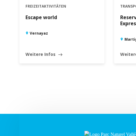
FREIZEITAKTIVITÄTEN
TRANSP
Escape world
Reser
Expres
Vernayaz
Marti
Weitere Infos
Weiter
east