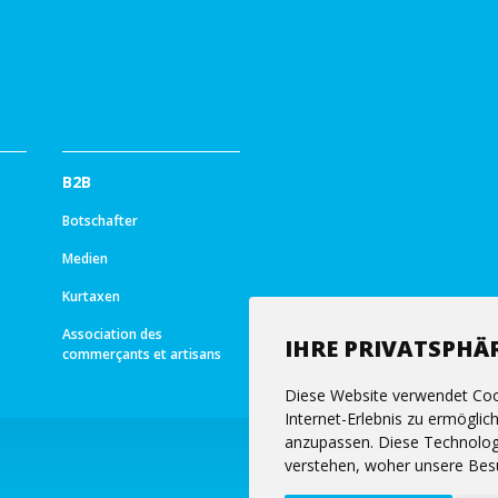
B2B
Botschafter
Medien
Kurtaxen
Association des
IHRE PRIVATSPHÄR
commerçants et artisans
Diese Website verwendet Coo
Internet-Erlebnis zu ermöglic
anzupassen. Diese Technolog
verstehen, woher unsere Bes