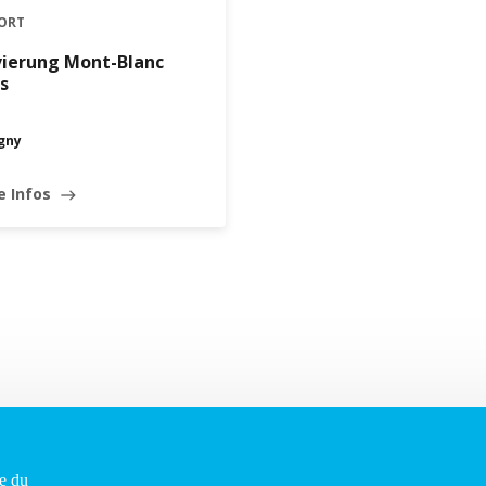
ORT
vierung Mont-Blanc
s
gny
e Infos
east