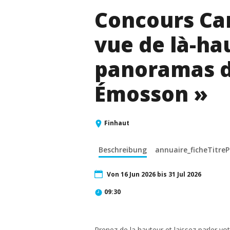
Concours Car
vue de là-ha
panoramas d
Émosson »
Finhaut
Beschreibung
annuaire_ficheTitr
Von 16 Jun 2026 bis 31 Jul 2026
09:30
Prenez de la hauteur et laissez parler vo