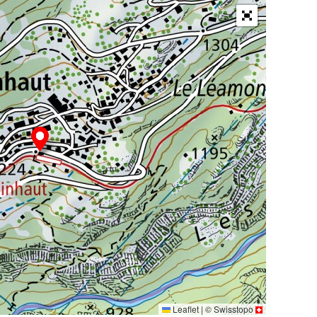
Leaflet
|
©
Swisstopo