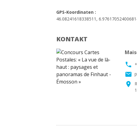
GPS-Koordinaten :
46.08241618338511, 6.97617052400681
KONTAKT
Mais
phone
email
p
location_on
R
1