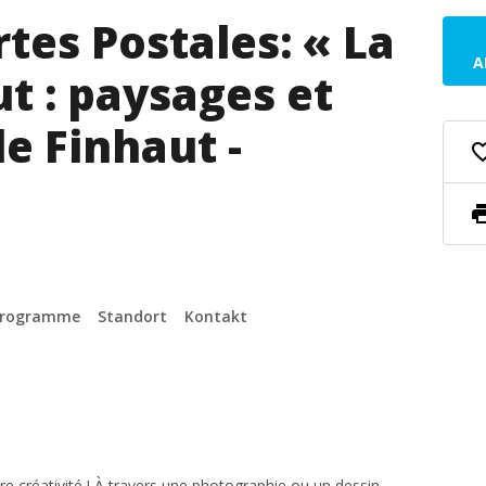
tes Postales: « La
A
ut : paysages et
e Finhaut -
favorite_
pri
eProgramme
Standort
Kontakt
tre créativité ! À travers une photographie ou un dessin,