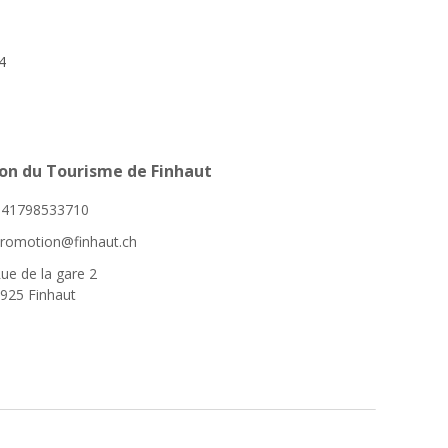
4
on du Tourisme de Finhaut
+41798533710
romotion@finhaut.ch
ue de la gare 2
925 Finhaut