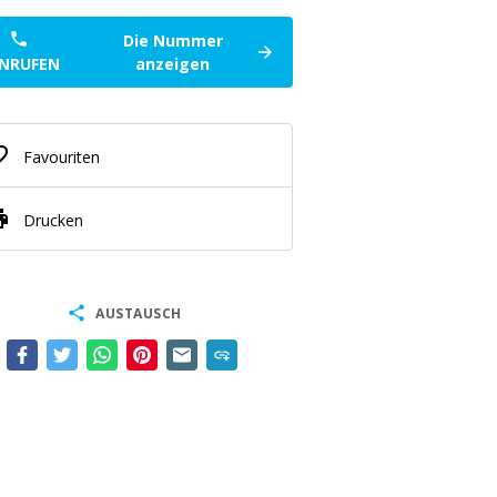
phone
Die Nummer
arrow_forward
NRUFEN
anzeigen
border
Favouriten
nt
Drucken
share
AUSTAUSCH
add_link