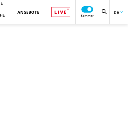
TE
search
LIVE
ANGEBOTE
De
keyboard_arrow_down
HE
Sommer