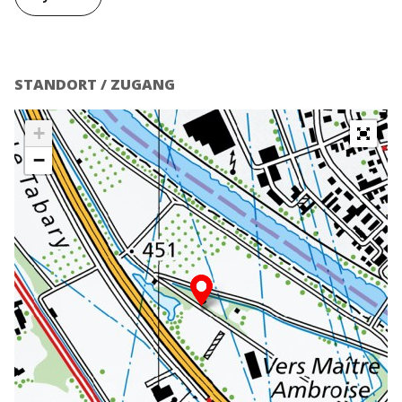
STANDORT / ZUGANG
+
−