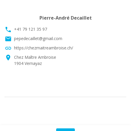
Pierre-André Decaillet
phone
+41 79 121 35 97
email
pepedecaillet@gmail.com
link
https://chezmaitreambroise.ch/
location_on
Chez Maître Ambroise
1904 Vernayaz