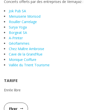
Concerts offerts par des entreprises de Vernayaz :
Jok Pub SA
Menuiserie Morisod
Rouiller Carrelage
Surya Yoga
Borgeat SA
A-Printer
Géoflammes
Chez Maître Ambroise
Cave de la Grand’Rue
Monique Coiffure
Vallée du Trient Tourisme
TARIFE
Enrée libre
Flyer
arrow_right_alt