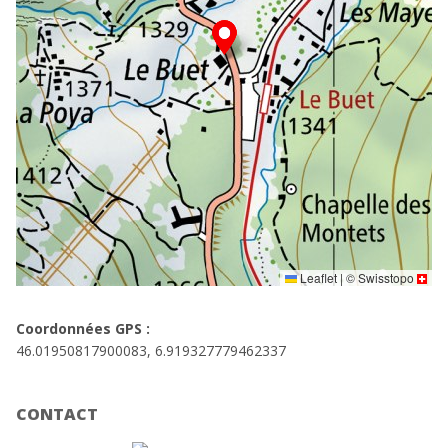
Leaflet
|
©
Swisstopo
Coordonnées GPS :
46.01950817900083, 6.919327779462337
CONTACT