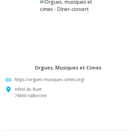
Orgues, Musiques et Cimes
link
https://orgues-musiques-cimes.org/
location_on
Hôtel du Buet
74660 Vallorcine