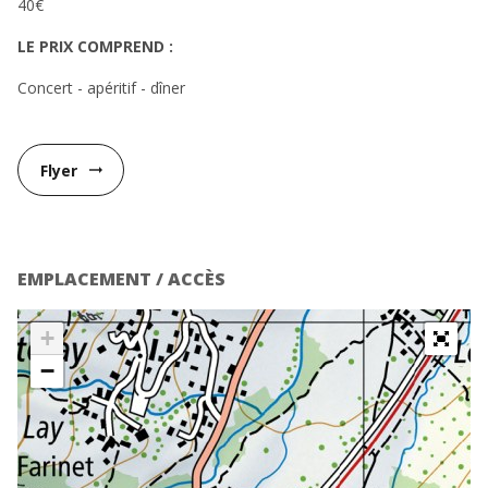
40€
LE PRIX COMPREND :
Concert - apéritif - dîner
Flyer
arrow_right_alt
EMPLACEMENT / ACCÈS
+
−