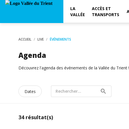
LA
ACCÈS ET
VALLÉE
TRANSPORTS
ACCUEIL
LIVE
ÉVÉNEMENTS
Agenda
Découvrez l'agenda des événements de la Vallée du Trient 
search
Rechercher...
Dates
34
résultat(s)
FERMÉ · OUVRE À 14:00 (VEN.)