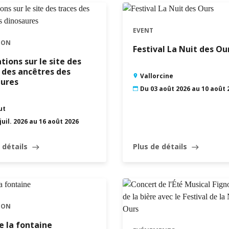
septembre
AR
MER
JEU
VEN
SAM
DIM
EVENT
1
2
3
4
5
6
ION
Festival La Nuit des Ou
8
9
10
11
12
13
ations sur le site des
 des ancêtres des
Vallorcine
5
16
17
18
19
20
aures
Du 03 août 2026 au 10 août 
2
23
24
25
26
27
ut
9
30
juil. 2026 au 16 août 2026
 détails
Plus de détails
east
east
ION
e la fontaine