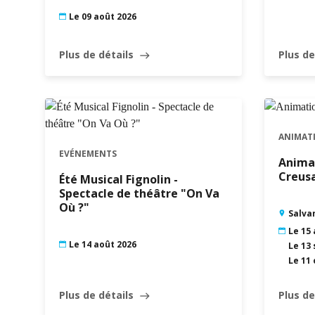
Le 09 août 2026
Plus de détails
Plus de
east
ANIMAT
EVÉNEMENTS
Animat
Creus
Été Musical Fignolin -
Spectacle de théâtre "On Va
Où ?"
Salva
Le 15 
Le 14 août 2026
Le 13 
Le 11 
Plus de détails
Plus de
east