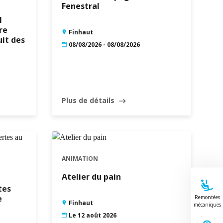
Fenestral
l
re
Finhaut
uit des
08/08/2026 - 08/08/2026
Plus de détails
east
ANIMATION
Atelier du pain
tes
e
Remontées
Finhaut
mécaniques
Le 12 août 2026