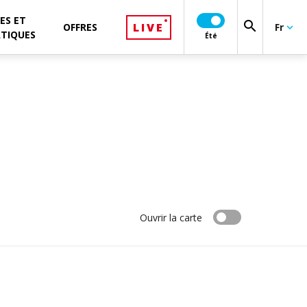
ES ET
search
LIVE
OFFRES
Fr
keyboard_arrow_down
ATIQUES
Été
Ouvrir la carte