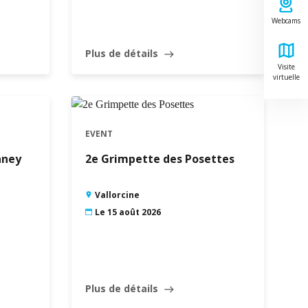
Webcams
Plus de détails
east
Visite
virtuelle
EVENT
aney
2e Grimpette des Posettes
Vallorcine
Le 15 août 2026
Plus de détails
east