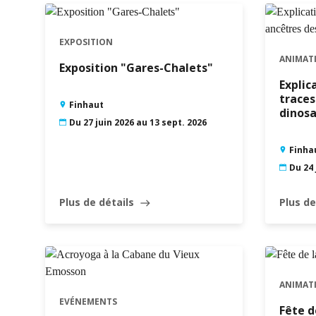
août
LUN
MAR
MER
JEU
VEN
SAM
DIM
LUN
M
EXPOSITION
1
2
ANIMAT
Exposition "Gares-Chalets"
6
3
4
5
7
8
9
7
Explic
traces
Finhaut
10
11
12
13
14
15
16
14
1
dinos
Du 27 juin 2026 au 13 sept. 2026
17
18
19
20
21
22
23
21
2
Finha
24
25
26
27
28
29
30
28
2
Du 24 
31
Plus de détails
Plus de
east
ANIMAT
EVÉNEMENTS
Fête d