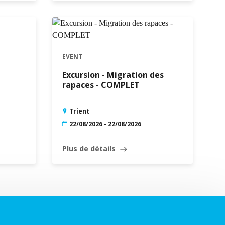
EVENT
Excursion - Migration des
rapaces - COMPLET
Trient
22/08/2026 - 22/08/2026
Plus de détails
east
Leaflet
|
©
Swisstopo