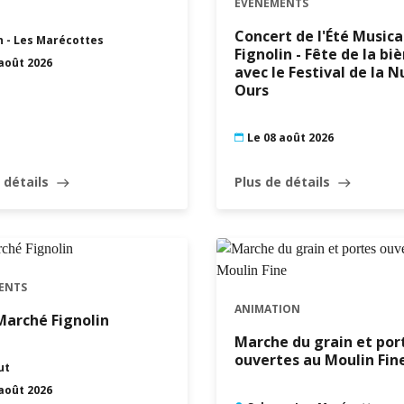
EVÉNEMENTS
Concert de l'Été Musica
n - Les Marécottes
Fignolin - Fête de la biè
 août 2026
avec le Festival de la N
Ours
Le 08 août 2026
 détails
Plus de détails
east
east
ENTS
ANIMATION
Marché Fignolin
Marche du grain et por
ouvertes au Moulin Fin
ut
 août 2026