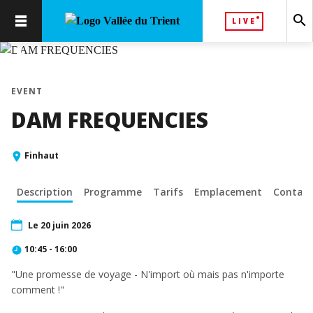
search
LIVE
chevron_left
chevron_right
EVENT
DAM FREQUENCIES
Finhaut
Description
Programme
Tarifs
Emplacement
Contact
Le 20 juin 2026
10:45 - 16:00
"Une promesse de voyage - N'import où mais pas n'importe
comment !"