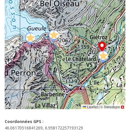
Leaflet
|
©
Swisstopo
Coordonnées GPS :
46.06170516841269, 6.958172257193129