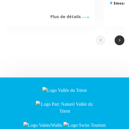
Emosson
Plus de détails
chevron_left
chevron_right