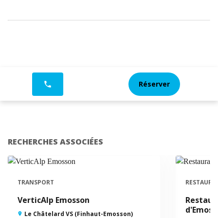
Réserver
phone
RECHERCHES ASSOCIÉES
TRANSPORT
RESTAURA
VerticAlp Emosson
Restaur
d'Emoss
Le Châtelard VS (Finhaut-Emosson)