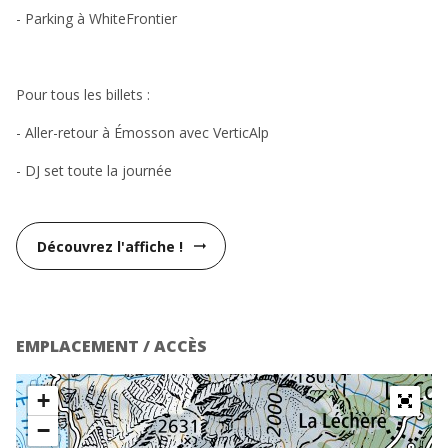
- Parking à WhiteFrontier
Pour tous les billets :
- Aller-retour à Émosson avec VerticAlp
- DJ set toute la journée
Découvrez l'affiche !
arrow_right_alt
EMPLACEMENT / ACCÈS
+
−