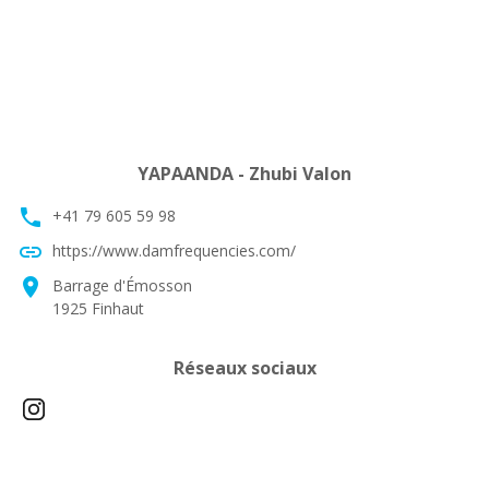
YAPAANDA - Zhubi Valon
phone
+41 79 605 59 98
link
https://www.damfrequencies.com/
location_on
Barrage d'Émosson
1925 Finhaut
Réseaux sociaux